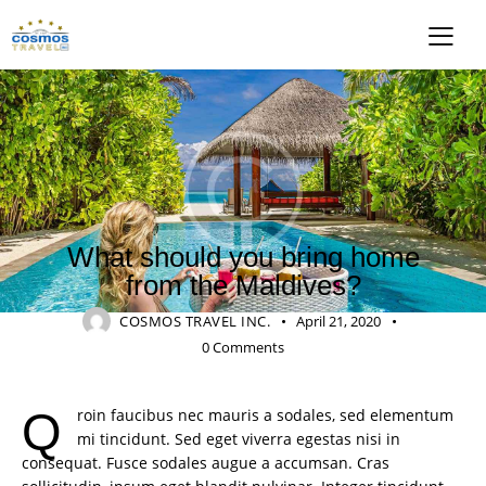
TRAVELING
What should you bring home
from the Maldives?
COSMOS TRAVEL INC.
April 21, 2020
0
Comments
Qroin faucibus nec mauris a sodales, sed elementum
mi tincidunt. Sed eget viverra egestas nisi in
consequat. Fusce sodales augue a accumsan. Cras