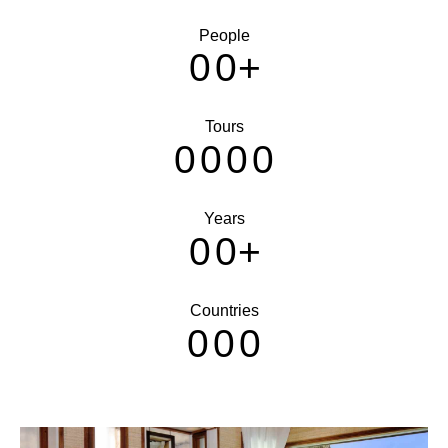
People
0
0
+
Tours
0
0
0
0
Years
0
0
+
Countries
0
0
0